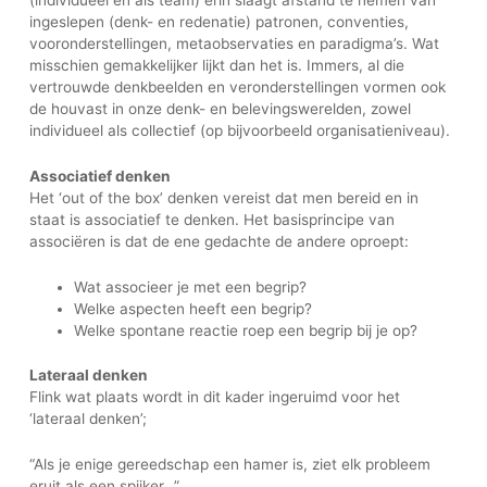
(individueel en als team) erin slaagt afstand te nemen van
ingeslepen (denk- en redenatie) patronen, conventies,
vooronderstellingen, metaobservaties en paradigma’s. Wat
misschien gemakkelijker lijkt dan het is. Immers, al die
vertrouwde denkbeelden en veronderstellingen vormen ook
de houvast in onze denk- en belevingswerelden, zowel
individueel als collectief (op bijvoorbeeld organisatieniveau).
Associatief denken
Het ‘out of the box’ denken vereist dat men bereid en in
staat is associatief te denken. Het basisprincipe van
associëren is dat de ene gedachte de andere oproept:
Wat associeer je met een begrip?
Welke aspecten heeft een begrip?
Welke spontane reactie roep een begrip bij je op?
Lateraal denken
Flink wat plaats wordt in dit kader ingeruimd voor het
‘lateraal denken’;
“Als je enige gereedschap een hamer is, ziet elk probleem
eruit als een spijker…”