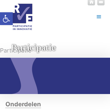
Toolbar openen
Hoof
Participatie
Participatie
Onderdelen