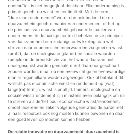
continuïteit is niet mogelijk of denkbaar. Elke onderneming is
primair gericht op winst en continuïteit. Met de term
“duurzaam ondernemen” wordt dan ook bedoeld de op
duurzaamheid gerichte manier van ondernemen, of het op
de principes van duurzaamheid gebaseerde manier van
ondernemen. In de huidige context behelzen deze principes
van duurzaamheid een zodanige ontwikkeling, dan wel
streven naar economische meerwaarden via groei en winst
(profit), dat de ecologische (planet) en sociale waarden
(people) in de breedste zin van het woord daaraan niet
ondergeschikt worden gemaakt en/of daardoor geschaad
zouden worden, maar op een evenwichtige en evenwaardige
manier tegen elkaar worden afgewogen. Ook al betekent dit
wellicht pas economische winst en rendement op (wat)
lange(re) termijn, winst is er altijd. Immers, ecologische en
sociale winst/rendement zijn minstens even belangrijk om na
te streven als de/het puur economische winst/rendement,
omdat iedereen en zeker volgende generaties de aarde met
al haar resources ook nog moeten kunnen bewonen en daar
een goed leven op moeten kunnen hebben.
De relatie innovatie en duurzaamheid: duurzaamheid is