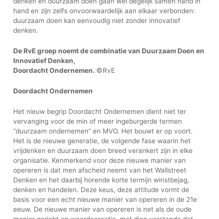
denken en duurzaam doen gaan wel degelijk samen hand in
hand en zijn zelfs onvoorwaardelijk aan elkaar verbonden:
duurzaam doen kan eenvoudig niet zonder innovatief
denken.
De RvE groep noemt de combinatie van Duurzaam Doen en
Innovatief Denken,
Doordacht Ondernemen.
©RvE
Doordacht Ondernemen
Het nieuw begrip Doordacht Ondernemen dient niet ter
vervanging voor de min of meer ingeburgerde termen
“duurzaam ondernemen” en MVO. Het bouwt er op voort.
Het is de nieuwe generatie, de volgende fase waarin het
vrijdenken en duurzaam doen breed verankert zijn in elke
organisatie. Kenmerkend voor deze nieuwe manier van
opereren is dat men afscheid neemt van het Wallstreet
Denken en het daarbij horende korte termijn winstbejag,
denken en handelen. Deze keus, deze attitude vormt de
basis voor een echt nieuwe manier van opereren in de 21e
eeuw. De nieuwe manier van opereren is net als de oude
manier gericht op waardecreatie, met dien verstande dat