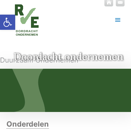
Toolbar openen
Hoof
Doordacht ondernemen
Duurzaam Ondernemen
Onderdelen