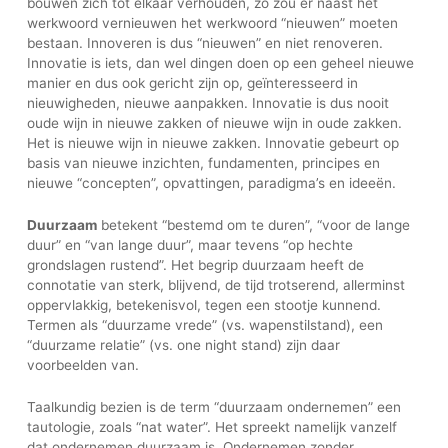
bouwen zich tot elkaar verhouden, zo zou er naast het
werkwoord vernieuwen het werkwoord “nieuwen” moeten
bestaan. Innoveren is dus “nieuwen” en niet renoveren.
Innovatie is iets, dan wel dingen doen op een geheel nieuwe
manier en dus ook gericht zijn op, geïnteresseerd in
nieuwigheden, nieuwe aanpakken. Innovatie is dus nooit
oude wijn in nieuwe zakken of nieuwe wijn in oude zakken.
Het is nieuwe wijn in nieuwe zakken. Innovatie gebeurt op
basis van nieuwe inzichten, fundamenten, principes en
nieuwe “concepten”, opvattingen, paradigma’s en ideeën.
Duurzaam
betekent “bestemd om te duren”, “voor de lange
duur” en “van lange duur”, maar tevens “op hechte
grondslagen rustend”. Het begrip duurzaam heeft de
connotatie van sterk, blijvend, de tijd trotserend, allerminst
oppervlakkig, betekenisvol, tegen een stootje kunnend.
Termen als “duurzame vrede” (vs. wapenstilstand), een
“duurzame relatie” (vs. one night stand) zijn daar
voorbeelden van.
Taalkundig bezien is de term “duurzaam ondernemen” een
tautologie, zoals “nat water”. Het spreekt namelijk vanzelf
dat ondernemen duurzaam is. Ondernemen zonder