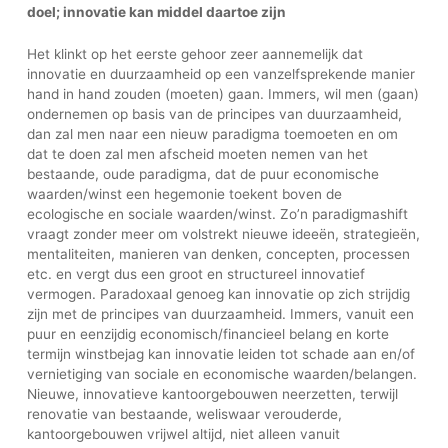
doel; innovatie kan middel daartoe zijn
Het klinkt op het eerste gehoor zeer aannemelijk dat
innovatie en duurzaamheid op een vanzelfsprekende manier
hand in hand zouden (moeten) gaan. Immers, wil men (gaan)
ondernemen op basis van de principes van duurzaamheid,
dan zal men naar een nieuw paradigma toemoeten en om
dat te doen zal men afscheid moeten nemen van het
bestaande, oude paradigma, dat de puur economische
waarden/winst een hegemonie toekent boven de
ecologische en sociale waarden/winst. Zo’n paradigmashift
vraagt zonder meer om volstrekt nieuwe ideeën, strategieën,
mentaliteiten, manieren van denken, concepten, processen
etc. en vergt dus een groot en structureel innovatief
vermogen. Paradoxaal genoeg kan innovatie op zich strijdig
zijn met de principes van duurzaamheid. Immers, vanuit een
puur en eenzijdig economisch/financieel belang en korte
termijn winstbejag kan innovatie leiden tot schade aan en/of
vernietiging van sociale en economische waarden/belangen.
Nieuwe, innovatieve kantoorgebouwen neerzetten, terwijl
renovatie van bestaande, weliswaar verouderde,
kantoorgebouwen vrijwel altijd, niet alleen vanuit